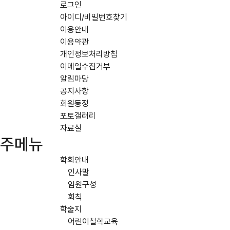
로그인
아이디/비밀번호찾기
이용안내
이용약관
개인정보처리방침
이메일수집거부
알림마당
공지사항
회원동정
포토갤러리
자료실
주메뉴
학회안내
인사말
임원구성
회칙
학술지
어린이철학교육