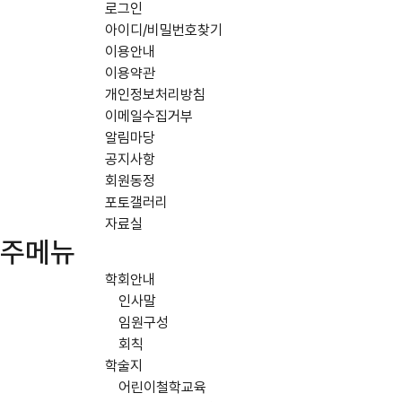
로그인
아이디/비밀번호찾기
이용안내
이용약관
개인정보처리방침
이메일수집거부
알림마당
공지사항
회원동정
포토갤러리
자료실
주메뉴
학회안내
인사말
임원구성
회칙
학술지
어린이철학교육